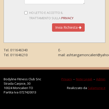
HO LETTO E ACCETTO IL
TRATTAMENTO SULLA
PRIVACY
Invia Richiesta
Tel. 011646340
E-
Tel. 011646210
mail: ashtangamoncalieri@yah
Bodyline Fitness Club Snc
Privacy
-
Note Legali
-
Admin
Strada Carpice, 30
10024 Moncalieri TO
Realizzato da
Salamone.it
Partita Iva 0727420013