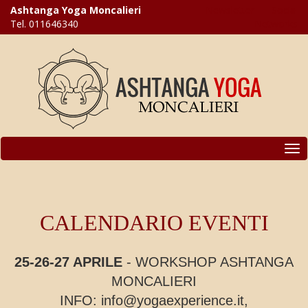
Ashtanga Yoga Moncalieri
Newsletter
-
Social
Tel. 011646340
Networks
Toggle
navigation
CALENDARIO EVENTI
25-26-27 APRILE
- WORKSHOP ASHTANGA
MONCALIERI
INFO: info@yogaexperience.it,