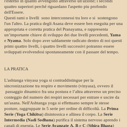
l'esterno in quanto avvengono attraverso un'azione; i secondi
quattro superiori perché riguardano l'aspetto piu profondo
dell'Essere.
Questi rami o livelli sono interconnessi tra loro e si sostengono
l'un l'altro. La pratica degli Asana deve essere ben eseguita per una
appropriata e corretta pratica del Pranayama, e rappresenta
un’importante chiave di sviluppo dei due livelli precedenti,
Yama
e
Nyama
. Solo dopo aver saldamente radicato dentro di noi questi
primi quattro livelli, i quattro livelli successivi potranno essere
sviluppati evolvendosi spontaneamente con il passare del tempo.
LA PRATICA
L'ashtanga vinyasa yoga si contraddistingue per la
sincronizzazione tra respiro e movimento (vinyasa), ovvero il
passaggio dinamico fra una postura e l’altra attraverso un preciso
conteggio del numero dei respiri necessari per entrare e uscire da
un'asana. Nell'Ashtanga yoga si effettuano sempre le stesse
posture, raggruppate in 5 serie per ordine di difficoltà. La
Prima
Serie
(
Yoga Chikitsa
) disintossica e allinea il corpo. La
Serie
Intermedia
(Nadi Sodhana
) purifica il sistema nervoso aprendo i
canali di energia. Le
Serie Avanzate
A, B
e
C
(
Sthira Bhaga
)