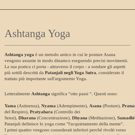
Ashtanga Yoga
Ashtanga yoga
è un metodo antico in cui le posture Asana
vengono assunte in modo dinamco eseguendo precisi movimenti.
La sua pratica ci porta - attraverso il corpo - a sondare gli aspetti
più sottili descritti da
Patanjali negli Yoga Sutra
, considerato il
trattato più importante sull'argomento Yoga.
Letteralmente
Ashtanga
significa “otto passi “. Questi sono:
Yama
(Astinenza),
Nyama
(Adempimento),
Asana
(Posture),
Prana
del Respiro),
Pratyahara
(Controllo dei
Sensi),
Dharana
(Concentrazione),
Dhyana
(Meditazione),
Samadh
Patanjali definisce lo yoga come "l'acquietamento della mente".
I primi quattro vengono consederati inferiori perché rivolti verso